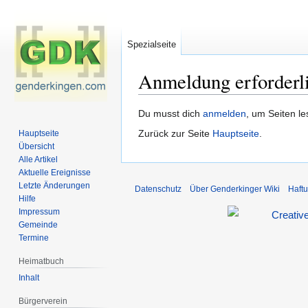
Spezialseite
Anmeldung erforderl
Zur
Zur
Du musst dich
anmelden
, um Seiten l
Navigation
Suche
Zurück zur Seite
Hauptseite
.
Hauptseite
springen
springen
Übersicht
Alle Artikel
Aktuelle Ereignisse
Letzte Änderungen
Datenschutz
Über Genderkinger Wiki
Haft
Hilfe
Impressum
Gemeinde
Termine
Heimatbuch
Inhalt
Bürgerverein