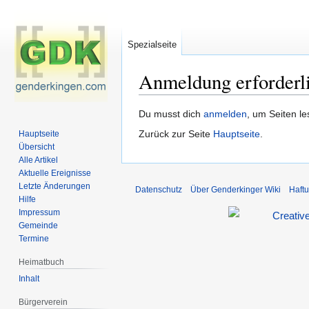
Spezialseite
Anmeldung erforderl
Zur
Zur
Du musst dich
anmelden
, um Seiten l
Navigation
Suche
Zurück zur Seite
Hauptseite
.
Hauptseite
springen
springen
Übersicht
Alle Artikel
Aktuelle Ereignisse
Letzte Änderungen
Datenschutz
Über Genderkinger Wiki
Haft
Hilfe
Impressum
Gemeinde
Termine
Heimatbuch
Inhalt
Bürgerverein