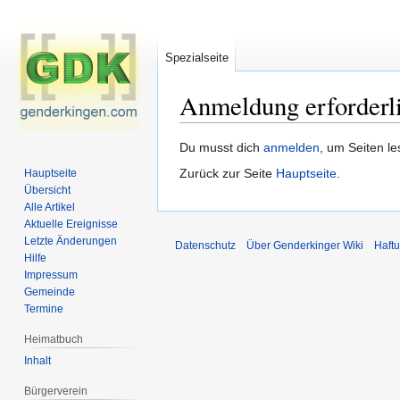
Spezialseite
Anmeldung erforderl
Zur
Zur
Du musst dich
anmelden
, um Seiten l
Navigation
Suche
Zurück zur Seite
Hauptseite
.
Hauptseite
springen
springen
Übersicht
Alle Artikel
Aktuelle Ereignisse
Letzte Änderungen
Datenschutz
Über Genderkinger Wiki
Haft
Hilfe
Impressum
Gemeinde
Termine
Heimatbuch
Inhalt
Bürgerverein